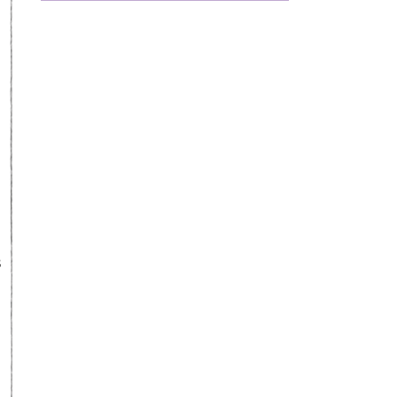
e
e
m
á
s
e
R