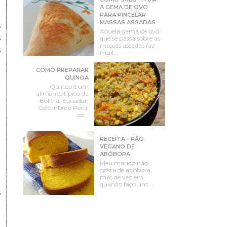
A GEMA DE OVO
PARA PINCELAR
MASSAS ASSADAS
s
Aquela gema de ovo
s
que se passa sobre as
massas assadas faz
s
muit...
o
COMO PREPARAR
QUINOA
Quinoa é um
alimento típico da
Bolívia, Equador,
Colômbia e Peru,
co...
RECEITA - PÃO
e
VEGANO DE
ABÓBORA
o
Meu marido não
o
gosta de abóbora,
mas de vez em
o
quando faço uns ...
s
e