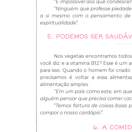
“
É impossível aos que condescen
“
Ninguém que professe piedade s
a si mesmo com o pensamento de 
espiritualidade
”.
5.
PODEMOS SER SAUDÁV
Nos vegetais encontramos todos 
você diz: e a vitamina B12? Esse é u
para isso. Quando o homem foi criado
precisamos é voltar a essa alimentaç
alimentação simples.
“
Em um país como este, em que 
alguém pensar que precisa comer carn
“
Temos fartura de coisas boas 
compor o nosso cardápio”.
6.
A COMID