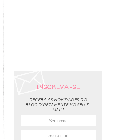
e
o
o
u
e
r
INSCREVA-SE
RECEBA AS NOVIDADES DO
BLOG DIRETAMENTE NO SEU E-
MAIL!
a
á
e