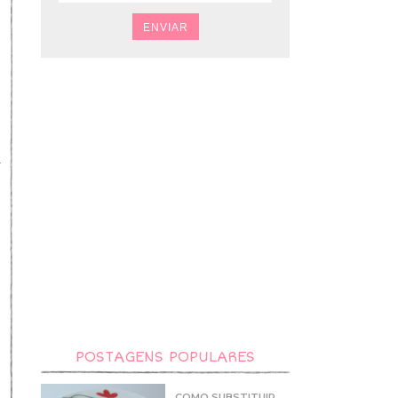
e
a
í
ó
e
a
e
a
POSTAGENS POPULARES
COMO SUBSTITUIR