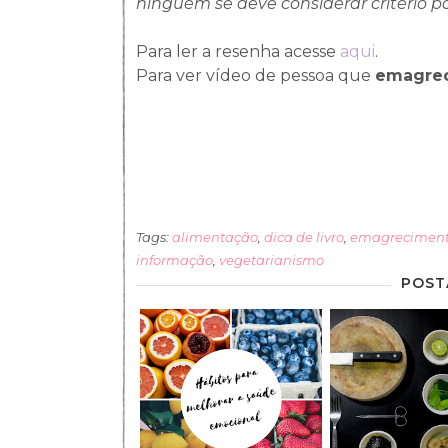
ninguém se deve considerar critério p
Para ler a resenha acesse
aqui
.
Para ver vídeo de pessoa que
emagrec
Tags:
alimentação
,
dica de livro
,
emagrecimen
informação
,
vegetarianismo
POST