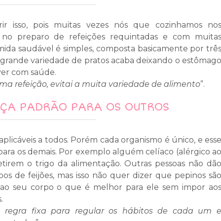
rir isso, pois muitas vezes nós que cozinhamos no
 no preparo de refeições requintadas e com muita
omida saudável é simples, composta basicamente por trê
A grande variedade de pratos acaba deixando o estômag
ver com saúde.
a refeição, evitai a muita variedade de alimento
”.
AÇA PADRÃO PARA OS OUTROS
aplicáveis a todos. Porém cada organismo é único, e ess
ara os demais. Por exemplo alguém celíaco (alérgico a
tirem o trigo da alimentação. Outras pessoas não dã
os de feijões, mas isso não quer dizer que pepinos sã
aça ao seu corpo o que é melhor para ele sem impor ao
.
a regra fixa para regular os hábitos de cada um 