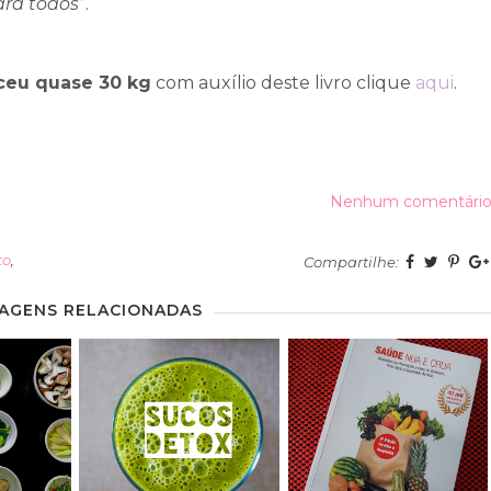
ara todos
”.
eu quase 30 kg
com auxílio deste livro clique
aqui
.
Nenhum comentári
to
,
Compartilhe:
AGENS RELACIONADAS