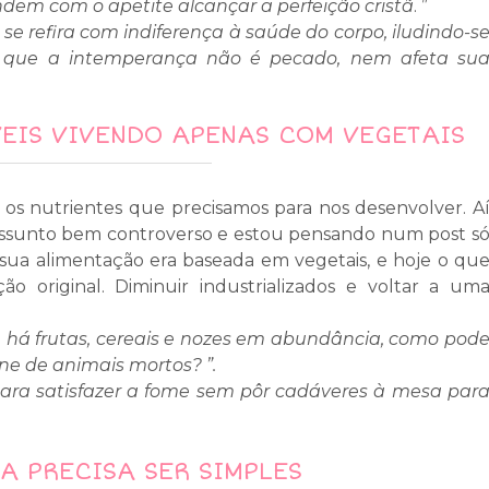
dem com o apetite alcançar a perfeição cristã
. ”
e refira com indiferença à saúde do corpo, iludindo-s
que a intemperança não é pecado, nem afeta su
EIS VIVENDO APENAS COM VEGETAIS
os nutrientes que precisamos para nos desenvolver. A
m assunto bem controverso e estou pensando num post s
 sua alimentação era baseada em vegetais, e hoje o qu
ão original. Diminuir industrializados e voltar a um
há frutas, cereais e nozes em abundância, como pod
e de animais mortos? ”.
para satisfazer a fome sem pôr cadáveres à mesa par
A PRECISA SER SIMPLES