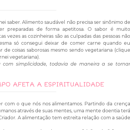
mei saber. Alimento saudável não precisa ser sinônimo d
er preparadas de forma apetitosa. O sabor é muit
as vezes as cozinheiras são as culpadas das pessoas nã
esma só consegui deixar de comer carne quando e
ar de coisas saborosas mesmo sendo vegetariana (cliqu
nei vegetariana).
 com simplicidade, todavia de maneira a se torna
RPO AFETA A ESPIRITUALIDADE
ver com o que nós nos alimentamos. Partindo da crenç
manos através de suas mentes, uma mente doentia ter
Criador. A alimentação tem estreita relação com a saúd