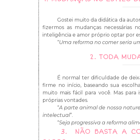
Gostei muito da didática da auto
fizermos as mudanças necessárias n
inteligência e amor próprio optar por e
“
Uma reforma no comer seria um
2.
TODA MUDA
É normal ter dificuldade de de
firme no início, baseando sua escol
muito mais fácil para você. Mas para 
próprias vontades.
“
A parte animal de nossa nature
intelectual
”.
“
Seja progressiva a reforma ali
3.
NÃO BASTA A CO