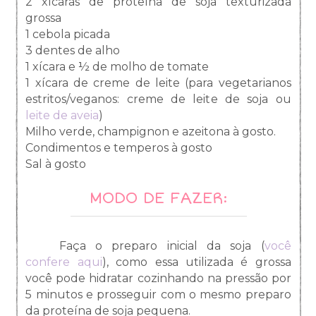
2 xícaras de proteína de soja texturizada
grossa
1 cebola picada
3 dentes de alho
1 xícara e ½ de molho de tomate
1 xícara de creme de leite (para vegetarianos
estritos/veganos: creme de leite de soja ou
leite de aveia
)
Milho verde, champignon e azeitona à gosto.
Condimentos e temperos à gosto
Sal à gosto
MODO DE FAZER:
Faça o preparo inicial da soja (
você
confere aqui
), como essa utilizada é grossa
você pode hidratar cozinhando na pressão por
5 minutos e prosseguir com o mesmo preparo
da proteína de soja pequena.