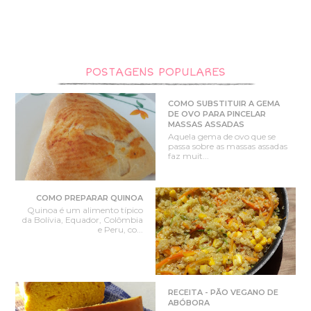
POSTAGENS POPULARES
COMO SUBSTITUIR A GEMA
DE OVO PARA PINCELAR
MASSAS ASSADAS
Aquela gema de ovo que se
passa sobre as massas assadas
faz muit...
COMO PREPARAR QUINOA
Quinoa é um alimento típico
da Bolívia, Equador, Colômbia
e Peru, co...
RECEITA - PÃO VEGANO DE
ABÓBORA