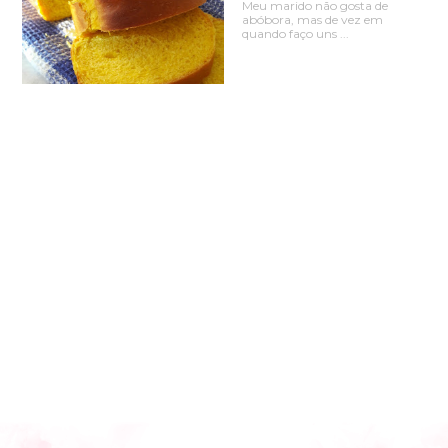
Meu marido não gosta de
abóbora, mas de vez em
quando faço uns ...