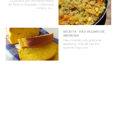
Quinoa é um alimento típico
da Bolívia, Equador, Colômbia
e Peru, co...
RECEITA - PÃO VEGANO DE
ABÓBORA
Meu marido não gosta de
abóbora, mas de vez em
quando faço uns ...