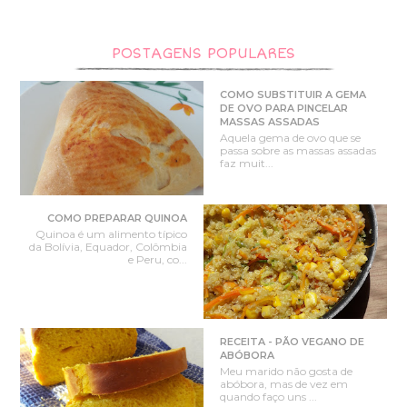
POSTAGENS POPULARES
COMO SUBSTITUIR A GEMA
DE OVO PARA PINCELAR
MASSAS ASSADAS
Aquela gema de ovo que se
passa sobre as massas assadas
faz muit...
COMO PREPARAR QUINOA
Quinoa é um alimento típico
da Bolívia, Equador, Colômbia
e Peru, co...
RECEITA - PÃO VEGANO DE
ABÓBORA
Meu marido não gosta de
abóbora, mas de vez em
quando faço uns ...