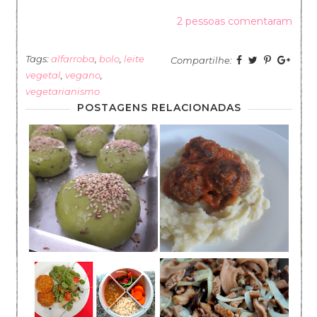
2 pessoas comentaram
Tags:
alfarroba
,
bolo
,
leite
Compartilhe:
vegetal
,
vegano
,
vegetarianismo
POSTAGENS RELACIONADAS