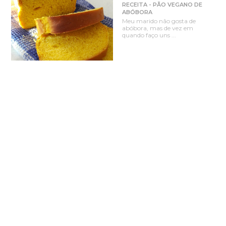
RECEITA - PÃO VEGANO DE
ABÓBORA
Meu marido não gosta de
abóbora, mas de vez em
quando faço uns ...