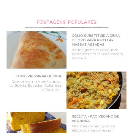
POSTAGENS POPULARES
COMO SUBSTITUIR A GEMA
DE OVO PARA PINCELAR
MASSAS ASSADAS
Aquela gema de ovo que se
passa sobre as massas assadas
faz muit...
COMO PREPARAR QUINOA
Quinoa é um alimento típico
da Bolívia, Equador, Colômbia
e Peru, co...
RECEITA - PÃO VEGANO DE
ABÓBORA
Meu marido não gosta de
abóbora, mas de vez em