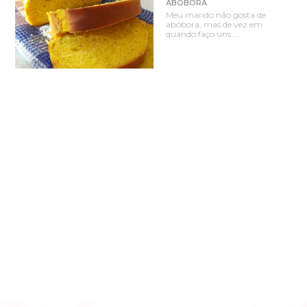
ABÓBORA
Meu marido não gosta de
abóbora, mas de vez em
quando faço uns ...