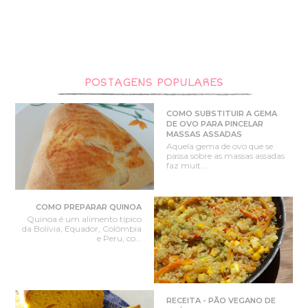
POSTAGENS POPULARES
COMO SUBSTITUIR A GEMA
DE OVO PARA PINCELAR
MASSAS ASSADAS
Aquela gema de ovo que se
passa sobre as massas assadas
faz muit...
COMO PREPARAR QUINOA
Quinoa é um alimento típico
da Bolívia, Equador, Colômbia
e Peru, co...
RECEITA - PÃO VEGANO DE