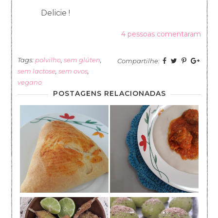
Delicie !
4 pessoas comentaram
Tags:
polvilho
,
sem glúten
,
Compartilhe:
sem lactose
,
sem ovos
,
vegano
POSTAGENS RELACIONADAS