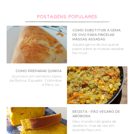
POSTAGENS POPULARES
COMO SUBSTITUIR A GEMA
DE OVO PARA PINCELAR
MASSAS ASSADAS
Aquela gema de ovo que se
passa sobre as massas assadas
faz muit...
COMO PREPARAR QUINOA
Quinoa é um alimento típico
da Bolívia, Equador, Colômbia
e Peru, co...
RECEITA - PÃO VEGANO DE
ABÓBORA
Meu marido não gosta de
abóbora, mas de vez em
quando faço uns ...