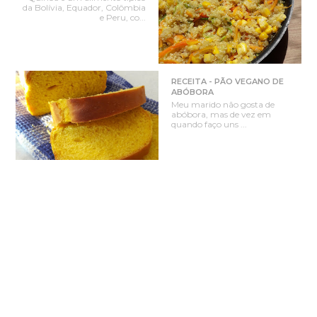
da Bolívia, Equador, Colômbia
e Peru, co...
RECEITA - PÃO VEGANO DE
ABÓBORA
Meu marido não gosta de
abóbora, mas de vez em
quando faço uns ...