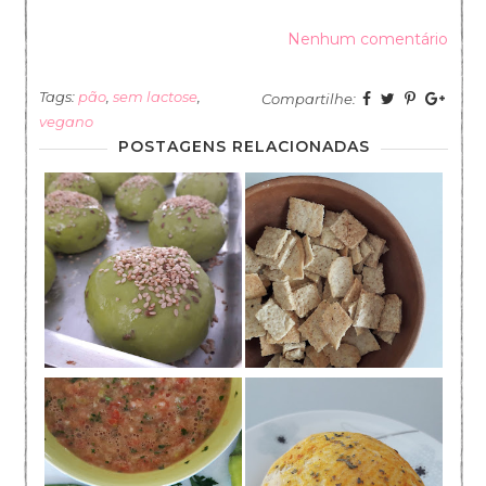
Nenhum comentário
Tags:
pão
,
sem lactose
,
Compartilhe:
vegano
POSTAGENS RELACIONADAS