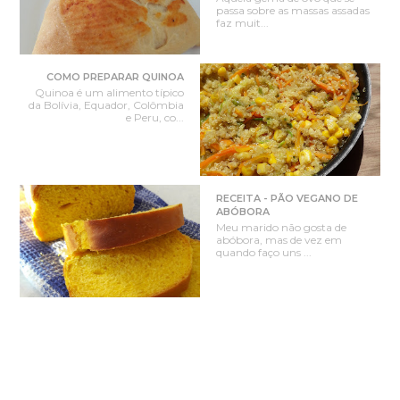
passa sobre as massas assadas
faz muit...
COMO PREPARAR QUINOA
Quinoa é um alimento típico
da Bolívia, Equador, Colômbia
e Peru, co...
RECEITA - PÃO VEGANO DE
ABÓBORA
Meu marido não gosta de
abóbora, mas de vez em
quando faço uns ...