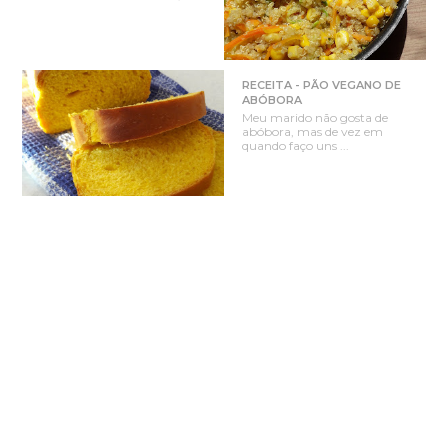
RECEITA - PÃO VEGANO DE
ABÓBORA
Meu marido não gosta de
abóbora, mas de vez em
quando faço uns ...